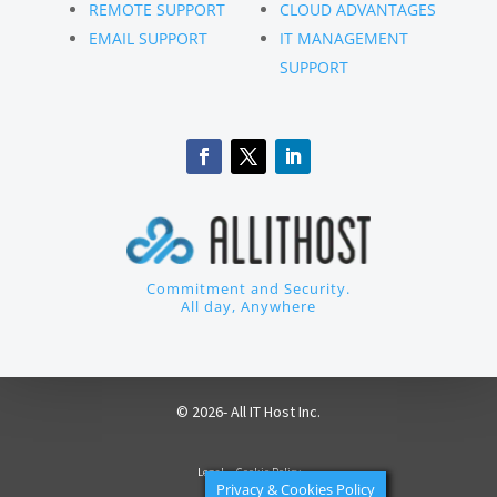
REMOTE SUPPORT
CLOUD ADVANTAGES
EMAIL SUPPORT
IT MANAGEMENT
SUPPORT
Commitment and Security.
All day, Anywhere
© 2026- All IT Host Inc.
-
Legal
Cookie Policy
Privacy & Cookies Policy