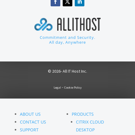
Commitment and Security.
All day, Anywhere
© 2026- All IT Host Inc.
-
Legal
Cookie Policy
ABOUT US
PRODUCTS
CONTACT US
CITRIX CLOUD
SUPPORT
DESKTOP